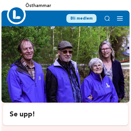
Östhammar
Bli medlem
Se upp!