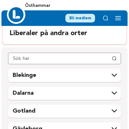
Östhammar
Bli medlem
Liberaler på andra orter
Blekinge
Karlshamn
Ronneby
Dalarna
Karlskrona
Sölvesborg
Avesta
Mora
Olofström
Gotland
Borlänge
Orsa
Gotland
Falun
Rättvik