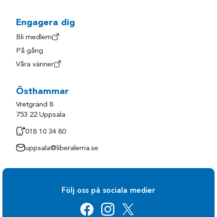
Hylte
Trollhättan
Härryda
Uddevalla
Engagera dig
Kungsbacka
Ulricehamn
Bli medlem
På gång
Kungälv
Varberg
Våra vänner
Laholm
Vårgårda
Lerum
Vänersborg
Östhammar
Lilla Edet
Åmål
Vretgränd 8
Lysekil
Öckerö
753 22 Uppsala
Mark
018 10 34 80
uppsala@liberalerna.se
Följ oss på sociala medier